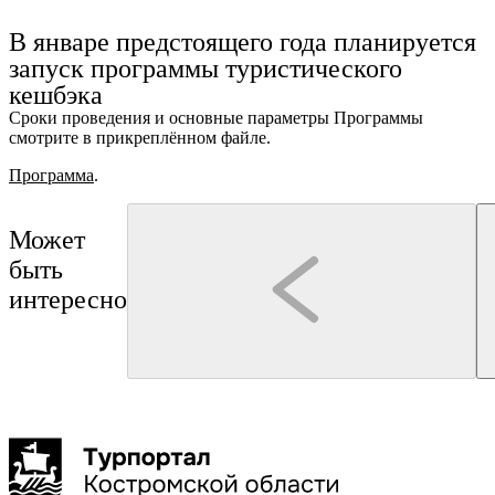
Ru
?
В январе предстоящего года планируется
запуск программы туристического
кешбэка
Сроки проведения и основные параметры Программы
смотрите в прикреплённом файле.
Программа
.
Может
быть
интересно
Кострома
Кострома
Гуськов Филипп Алексеевич
Туроператор "Артикул Тур"
Обзорная экскурсия «Девять веков Костромы»
"Сырная Кострома"
1-3 час