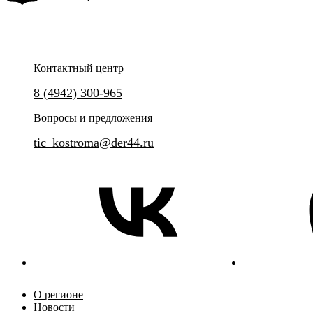
Контактный центр
Познакомьтесь с Костромой и её
Сборная экскурсия с прогулк
8 (4942) 300-965
"Музея сыра".
историей
Вопросы и предложения
tic_kostroma@der44.ru
О регионе
Новости