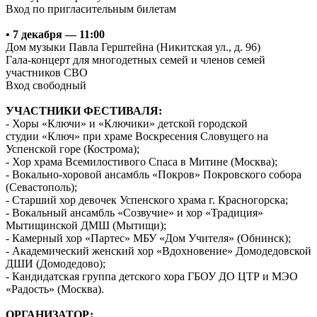
Вход по пригласительным билетам
•
7 декабря — 11:00
Дом музыки Павла Герштейна (Никитская ул., д. 96)
Гала-концерт для многодетных семей и членов семей
участников СВО
Вход свободный
УЧАСТНИКИ ФЕСТИВАЛЯ:
- Хоры «Ключи» и «Ключики» детской городской
студии «Ключ» при храме Воскресения Словущего на
Успенской горе (Кострома);
- Хор храма Всемилостивого Спаса в Митине (Москва);
- Вокально-хоровой ансамбль «Покров» Покровского собора
(Севастополь);
- Старший хор девочек Успенского храма г. Красногорска;
- Вокальный ансамбль «Созвучие» и хор «Традиция»
Мытищинской ДМШ (Мытищи);
- Камерный хор «Партес» МБУ «Дом Учителя» (Обнинск);
- Академический женский хор «Вдохновение» Домодедовской
ДШИ (Домодедово);
- Кандидатская группа детского хора ГБОУ ДО ЦТР и МЭО
«Радость» (Москва).
ОРГАНИЗАТОР: