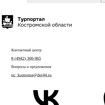
Красное-на-Волге
Кострома
Туроператор "Артикул Тур"
Туроператор "КОЛУМБиЯ"
Маленькие копыта, большие сердца
Родная Кострома с посещ
2,5-3 часа
до 25 чел
Контактный центр
Групповая сборная экскурсия на Сумароковскую лосиную
Знакомство с главными досто
8 (4942) 300-965
ферму.
Вопросы и предложения
tic_kostroma@der44.ru