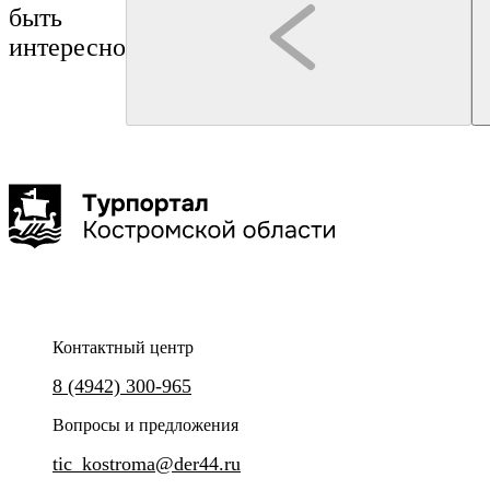
быть
интересно
Кострома
Кострома
ОАО "Костромской ювелирный завод"
Костромской музей-заповедник
Экскурсия на ювелирное производство
Костюмированная экскурс
истории"
2 часа
до 40 чел
Контактный центр
Экскурсия на одно из ключевых производств ювелирной
8 (4942) 300-965
отрасли региона
Увлекательные истории из жи
города Костромы.
Вопросы и предложения
tic_kostroma@der44.ru