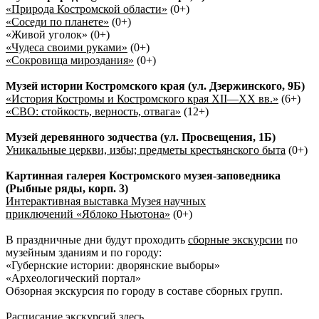
«Природа Костромской области»
(0+)
«Соседи по планете»
(0+)
«Живой уголок» (0+)
«Чудеса своими руками»
(0+)
«Сокровища мироздания»
(0+)
Музей истории Костромского края (ул. Дзержинского, 9Б)
«История Костромы и Костромского края XII—XX вв.»
(6+)
«СВО: стойкость, верность, отвага»
(12+)
Музей деревянного зодчества (ул. Просвещения, 1Б)
Уникальные церкви, избы; предметы крестьянского быта
(0+)
Картинная галерея Костромского музея-заповедника
(Рыбные ряды, корп. 3)
Интерактивная выставка Музея научных
приключений «Яблоко Ньютона»
(0+)
В праздничные дни будут проходить
сборные экскурсии
по
музейным зданиям и по городу:
«Губернские истории: дворянские выборы»
«Археологический портал»
Обзорная экскурсия по городу в составе сборных групп.
Расписание экскурсий
здесь
.