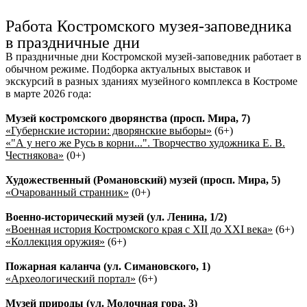
Ru
?
Работа Костромского музея-заповедника
в праздничные дни
В праздничные дни Костромской музей-заповедник работает в
обычном режиме. Подборка актуальных выставок и
экскурсий в разных зданиях музейного комплекса в Костроме
в марте 2026 года:
Музей костромского дворянства (просп. Мира, 7)
«Губернские истории: дворянские выборы»
(6+)
«"А у него же Русь в корни...". Творчество художника Е. В.
Честнякова»
(0+)
Художественный (Романовский) музей (просп. Мира, 5)
«Очарованный странник»
(0+)
Военно-исторический музей (ул. Ленина, 1/2)
«Военная история Костромского края с XII до XXI века»
(6+)
«Коллекция оружия»
(6+)
Пожарная каланча (ул. Симановского, 1)
«Археологический портал»
(6+)
Музей природы (ул. Молочная гора, 3)