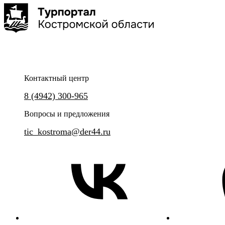
«Листая страницы истори
2-2,5 часа
до 50 чел
Контактный центр
Знакомство с главными достопримечательностями города
8 (4942) 300-965
Познавательная прогулка по 
Вопросы и предложения
городу.
tic_kostroma@der44.ru