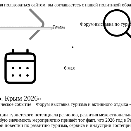
я пользоваться сайтом, вы соглашаетесь с нашей
политикой обр
Бренды
Форум-выставка по тури
Родина Снегурочки
Поиск
Династия Романовых
Ювелирная столица
Сырная столица
Гусиная столица
6 мая
о. Крым 2026»
стическое событие – Форум-выставка туризма и активного отдыха
ации туристского потенциала регионов, развития межрегиональ
ую значимость мероприятию придаёт тот факт, что 2026 год в 
й повестки по развитию туризма, сервиса и индустрии гостепри