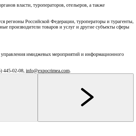
ганов власти, туроператоров, отельеров, а также
тся регионы Российской Федерации, туроператоры и турагенты,
ные производители товаров и услуг и другие субъекты сферы
ми управления имиджевых мероприятий и информационного
5) 445-02-08,
info@expocrimea.com
.
Кострома
Кострома
дегустация
Смирнова Олеся Олеговна
интерактивная программа
«Сладкая жизнь
Иммерсивная прогулка по Костроме
Сырное Казино