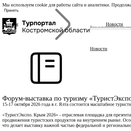
Мы используем cookie для работы сайта и аналитики. Продолжа
«Задать
О регионе
вопрос», вы
Принять
соглашаетесь
с
политикой
Главная
Новости
обработки
О регионе
персональных
Журнал
данных
Гиды Костромы
ть вопрос
Полезные ссылки
Новости
Брендовые маршруты
Места
Полезный досуг
Активный отдых
Размещение
Питание
Форум-выставка по туризму «ТуристЭксп
События
15-17 октября 2026 года в г. Ялта состоится масштабное тури
Читать новости
«ТуристЭкспо. Крым 2026» - отраслевая площадка для презент
продвижения туристских продуктов на внутреннем рынке. Особ
что делает выставку важной частью федеральной и регионально