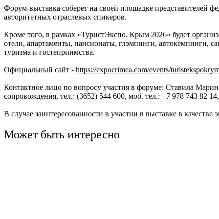
Форум-выставка соберет на своей площадке представителей фе
Ru
?
авторитетных отраслевых спикеров.
Кроме того, в рамках «ТуристЭкспо. Крым 2026» будет органи
отели, апартаменты, пансионаты, глэмпинги, автокемпинги, с
туризма и гостеприимства.
Официальный сайт -
https://expocrimea.com/events/turistekspokrym
Контактное лицо по вопросу участия в форуме: Ставила Мари
сопровождения, тел.: (3652) 544 600, моб. тел.: +7 978 743 82 14,
В случае заинтересованности в участии в выставке в качестве эк
Может быть интересно
Кострома
Кострома
Туроператор "КОЛУМБиЯ"
Перевозчикова Елена Александровна
Родная Кострома с посещением Кремля
Обзорная экскурсия по Ко