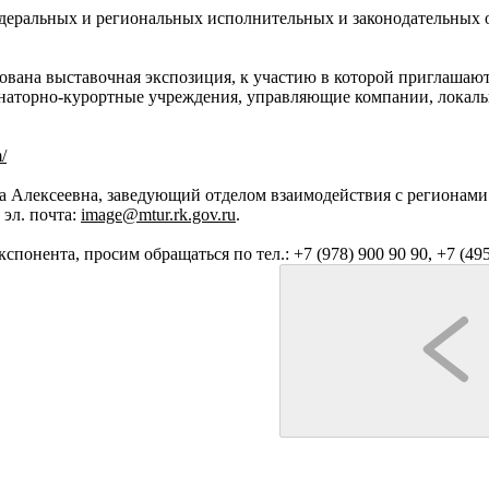
деральных и региональных исполнительных и законодательных ор
зована выставочная экспозиция, к участию в которой приглашаю
анаторно-курортные учреждения, управляющие компании, локаль
/
на Алексеевна, заведующий отделом взаимодействия с региона
 эл. почта:
image@mtur.rk.gov.ru
.
спонента, просим обращаться по тел.: +7 (978) 900 90 90, +7 (49
Кострома
Кострома
Гуськов Филипп Алексеевич
Гуськов Филипп Алексеевич
строме на тему
Квест-экскурсия «Прогулка с секретом»
Тематическая экскурсия 