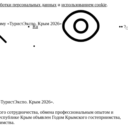
аботки персональных данных
и
использованием cookie
.
зму «ТуристЭкспо. Крым 2026»
Ru
?
 «ТуристЭкспо. Крым 2026».
ного сотрудничества, обмена профессиональным опытом и
Республике Крым объявлен Годом Крымского гостеприимства,
имства.