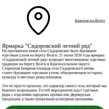
Ru
?
К
Красное-на-Волге
+
Ярмарка "Сидоровский летний ряд"
На протяжении веков село Сидоровское было бурлящим
торговым узлом на берегу Волги. 21 июня 2026 года ярмарка
Э
«Сидоровский летний ряд» возродит многовековые торговые
j
традиции на берегу Волги в Красносельском
округе.
Старинная базарная площадь села Сидоровского вновь
С
станет
бурлящим торговым узлом, объединяющим историю,
культуру и местных
ремесленников.
Это не просто прошлое, это характер самого села, который мы
бережно возрождаем.
Гостей мероприятия ждут торговые
ряды с изделиями народных промыслов,
фермерская
продукция, а также уникальная культурная программа.