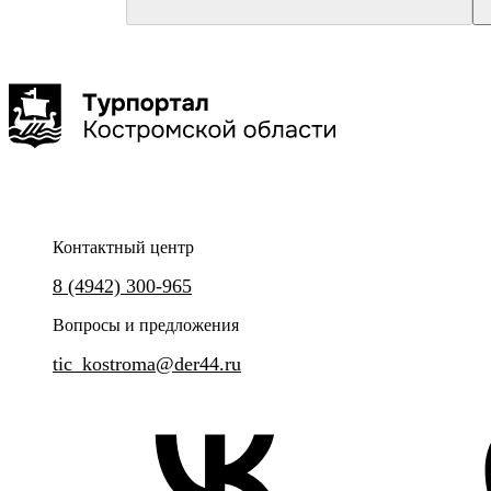
Красное-на-Волге
Туроператор "Артикул Тур"
Маленькие копыта, большие сердца
2,5-3 часа
до 25 чел
Контактный центр
Групповая сборная экскурсия на Сумароковскую лосиную
8 (4942) 300-965
ферму.
Вопросы и предложения
tic_kostroma@der44.ru