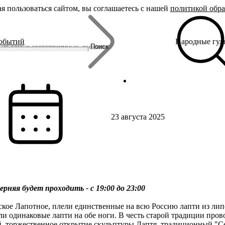
я пользоваться сайтом, вы соглашаетесь с нашей
политикой обр
Бренды
событий
Народные гул
Родина Снегурочки
Поиск
Династия Романовых
Ювелирная столица
Сырная столица
Гусиная столица
23 августа 2025
ерняя будет проходить - с 19:00 до 23:00
кое Лапотное, плели единственные на всю Россию лапти из липо
ели одинаковые лапти на обе ноги. В честь старой традиции пров
й, торжественное открытие скульптуры Лаптя, традиционный "Се