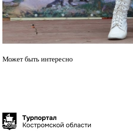
Может быть интересно
Костромской округ
Кострома
Клубничная ферма Strawberry44
ОАО "Костромской ювелирный завод"
Вкусная экскурсия "Тайное место" на
Экскурсия на ювелирное п
клубничной ферме