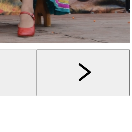
Кострома
Кострома
"Костромской фонарщик"
Туроператор "Артикул Тур"
Прогулки с фонарщиком
"Сырная Кострома"
3 часа
до 25 чел