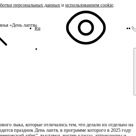
аботки персональных данных
и
использованием cookie
.
янья «День лаптя»
Ru
?
О
вого лыка, которые отличались тем, что делали их отдельно на
одится праздник День лаптя, в программе которого в 2025 году
меновский забег", выставки, мастер-классы, аттракционы и