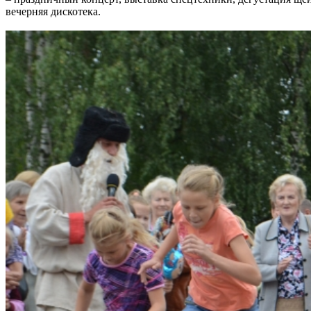
вечерняя дискотека.
Ru
?