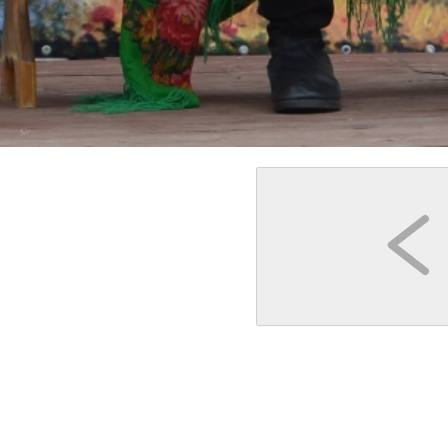
Кострома
Кострома
Гуськов Филипп Алексеевич
Туроператор "Артикул Тур"
роизводство
Квест-экскурсия «Прогулка с секретом»
"Государыня Кострома"
2 часа
до 40 чел
1-1,5 час