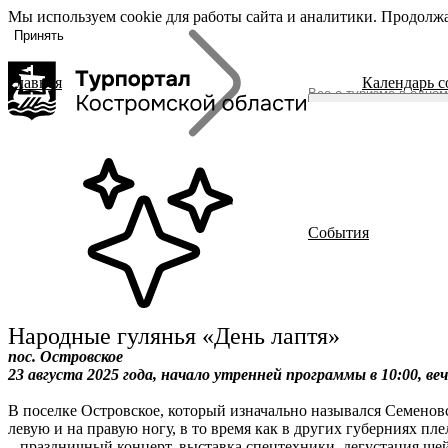
Мы используем cookie для работы сайта и аналитики. Продолжа
«Задать
О регионе
вопрос», вы
Принять
соглашаетесь
с
политикой
Главная
Календарь 
обработки
О регионе
персональных
Журнал
данных
Гиды Костромы
ть вопрос
Полезные ссылки
Брендовые маршруты
События
Места
Полезный досуг
Активный отдых
Размещение
Питание
Народные гулянья «День лаптя»
События
пос. Островское
Читать новости
23 августа 2025 года, начало утренней программы в 10:00, веч
В поселке Островское, который изначально назывался Семеновс
левую и на правую ногу, в то время как в других губерниях пл
– праздничный концерт, выставка спецтехники, дегустация ще