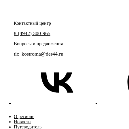
Контактный центр
Экскурсия на одно из ключев
8 (4942) 300-965
отрасли региона
Приезжайте за вкусными впечатлениями,
свежим воздухом и самыми веселыми летними
Вопросы и предложения
кадрами!
tic_kostroma@der44.ru
О регионе
Новости
Путеводитель