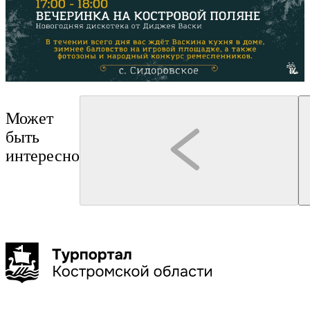
Может
быть
интересно
Кострома
Кострома
Гуськов Филипп Алексеевич
"Костромской фонарщик"
Тематическая экскурсия «Сладкая жизнь
Прогулки с фонарщиком
Костромы»
1,5 час