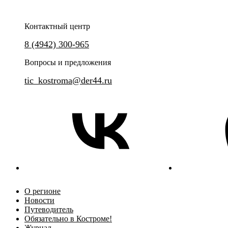
Контактный центр
Уникальный проект - познава
8 (4942) 300-965
и квесты, а также мастер-кла
Плотские и духовные удовольствия костромичей
Костромского Фонарщика.
эпохи модерн
Вопросы и предложения
tic_kostroma@der44.ru
О регионе
Новости
Путеводитель
Обязательно в Костроме!
Журнал