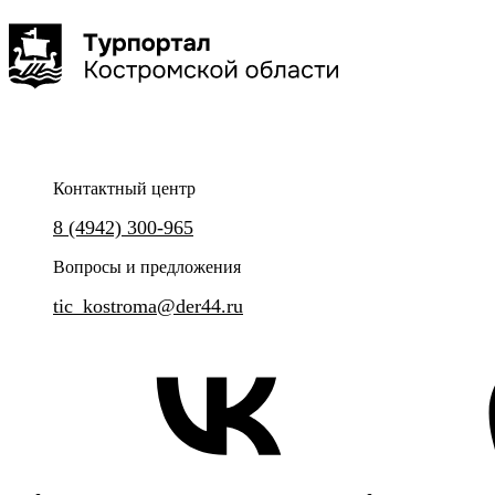
взрослых и,
фестиваль.
конечно же,
других
сказочных
персонажей
из разных
регионов
нашей
необъятной
страны!
Контактный центр
8 (4942) 300-965
Вопросы и предложения
tic_kostroma@der44.ru