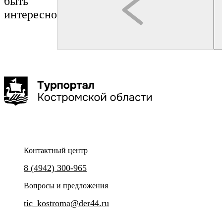
быть
интересно
Кострома
Кострома
Туроператор "Артикул Тур"
Гуськов Филипп Алексеевич
Лёгкой походкой по Костромской сковородке:
Квест-экскурсия «Прогулк
обзорная экскурсия по историческому центру
Костромы
2 часа
до 25 чел
Контактный центр
Квест-экскурсия «Прогулка с 
8 (4942) 300-965
Групповая сборная экскурсия по центру Костромы.
Вопросы и предложения
tic_kostroma@der44.ru