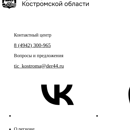
Контактный центр
Нерехта - живописный уголок Костромской земли, где время
8 (4942) 300-965
будто замерло, сохранив атмосферу уездного города с
Погрузитесь в историю костр
купеческим обаянием, храмовой тишиной и ремесленным
сырного этикета
Вопросы и предложения
духом.
tic_kostroma@der44.ru
О регионе